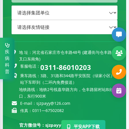
疾
地 址：河北省石家庄市仓丰路48号 (建通街与仓丰路交
血液病科
0311-86020027
病
叉口东南角)
科
0311-86010203
客服电话：
风湿病科
0311-86112971
普
乘车路线：3路、31路和344路平安医院（绿家小区）
肿瘤学部
0311-67502797
站下车即到（二环内免费接送）
地铁路线：地铁2号线嘉华路方向，仓丰路留村站B出
周围血管科
0311-80721676
口，东行900米
E-mail：sjzpayy@126.com
肾病科
0311-86112971
传真：0311—67502082
官方微信号：sjzpayy
平安APP下载